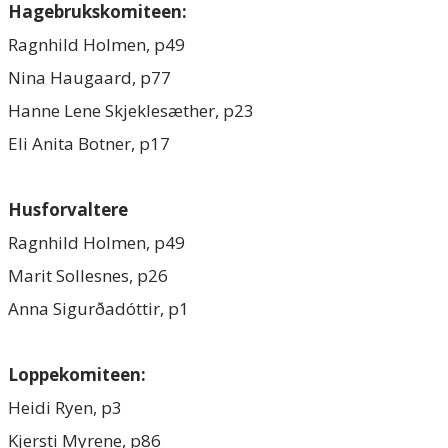
Hagebrukskomiteen:
Ragnhild Holmen, p49
Nina Haugaard, p77
Hanne Lene Skjeklesæther, p23
​Eli Anita Botner, p17
Husforvaltere
Ragnhild Holmen, p49
Marit Sollesnes, p26
Anna Sigurðadóttir, p1
Loppekomiteen:
Heidi Ryen, p3
Kjersti Myrene, p86