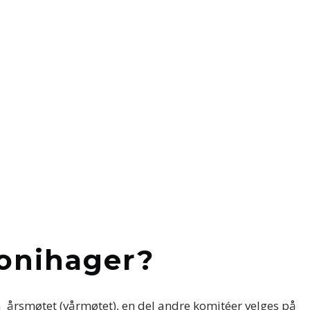
lonihager?
på årsmøtet (vårmøtet), en del andre komitéer velges på