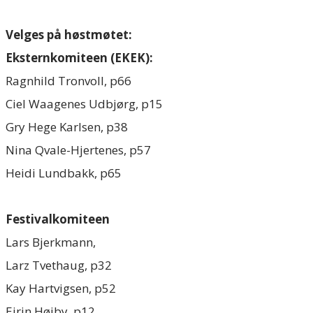
Velges på høstmøtet:
Eksternkomiteen (EKEK):
Ragnhild Tronvoll, p66
Ciel Waagenes Udbjørg, p15
Gry Hege Karlsen, p38
​Nina Qvale-Hjertenes, p57
Heidi Lundbakk, p65
Festivalkomiteen
Lars Bjerkmann,
Larz Tvethaug, p32
Kay Hartvigsen, p52
Eirin Høiby, p12