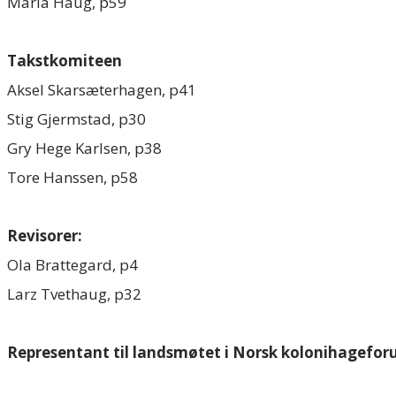
Maria Haug, p59
Takstkomiteen
Aksel Skarsæterhagen, p41
Stig Gjermstad, p30
Gry Hege Karlsen, p38
Tore Hanssen, p58
Revisorer:
Ola Brattegard, p4
Larz Tvethaug, p32
Representant til landsmøtet i Norsk kolonihagefor