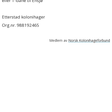
​eller T-bane til Ensjø
​Etterstad kolonihager
​Org.nr. 988192465
Medlem av
Norsk Kolonihageforbund