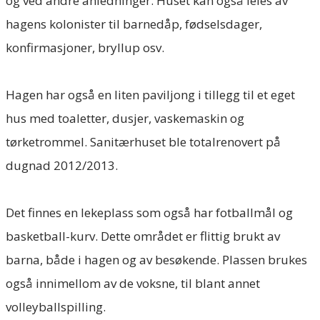
og ved andre anledninger. Huset kan også leies av
hagens kolonister til barnedåp, fødselsdager,
konfirmasjoner, bryllup osv.
Hagen har også en liten paviljong i tillegg til et eget
hus med toaletter, dusjer, vaskemaskin og
tørketrommel. Sanitærhuset ble totalrenovert på
dugnad 2012/2013.
Det finnes en lekeplass som også har fotballmål og
basketball-kurv. Dette området er flittig brukt av
barna, både i hagen og av besøkende. Plassen brukes
også innimellom av de voksne, til blant annet
volleyballspilling.